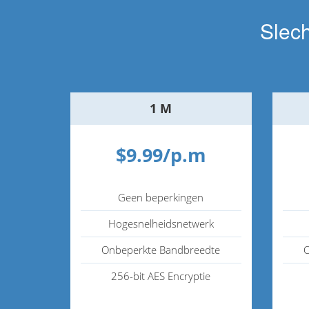
Slec
1 M
$9.99/p.m
Geen beperkingen
Hogesnelheidsnetwerk
Onbeperkte Bandbreedte
O
256-bit AES Encryptie