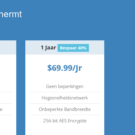
hermt
1 Jaar
Bespaar 40%
$69.99/Jr
Geen beperkingen
Hogesnelheidsnetwerk
te
Onbeperkte Bandbreedte
256-bit AES Encryptie