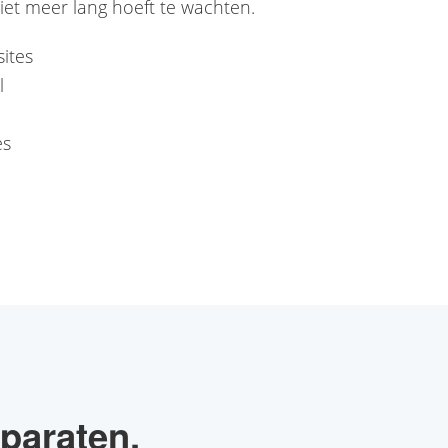
et meer lang hoeft te wachten.
ites
l
es
paraten.