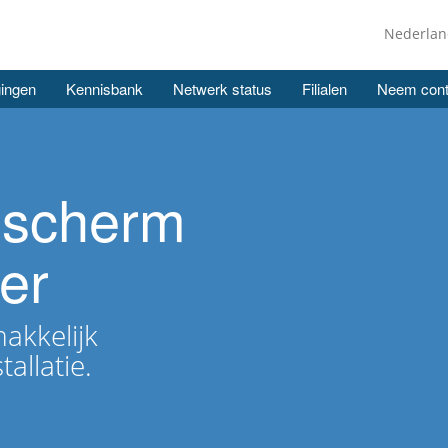
Nederla
ingen
Kennisbank
Netwerk status
Filialen
Neem cont
escherm
er
akkelijk
allatie.