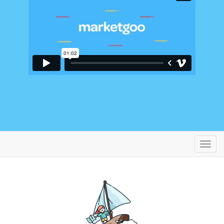
切
換
導
覽