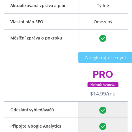
Aktualizovaná zpráva a plán
Týdně
Vlastní plán SEO
Omezený
Měsíční zpráva o pokroku
Zaregistrujte se nyní
PRO
Nejlepší hodnota!
$14.99/mo
Odeslání vyhledávačů
Připojte Google Analytics