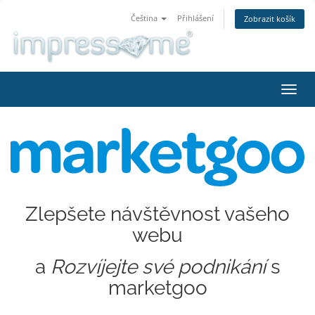
Čeština
Přihlášení
Zobrazit košík
Přep
navig
Zlepšete návštěvnost vašeho
webu
a
Rozvíjejte své podnikání
s
marketgoo