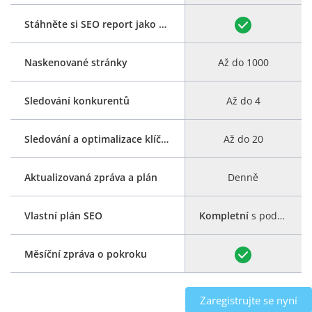
Stáhněte si SEO report jako PDF
Naskenované stránky
Až do 1000
Sledování konkurentů
Až do 4
Sledování a optimalizace klíčových slov
Až do 20
Aktualizovaná zpráva a plán
Denně
Vlastní plán SEO
Kompletní
s podrobným průvodcem
Měsíční zpráva o pokroku
Zaregistrujte se nyní